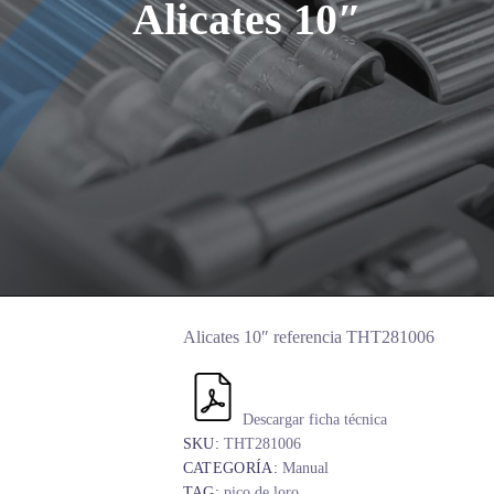
Alicates 10″
Alicates 10″ referencia THT281006
Descargar ficha técnica
SKU:
THT281006
CATEGORÍA:
Manual
TAG:
pico de loro