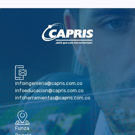
infoingenieria@capris.com.co
infoeducacion@capris.com.co
infoherramientas@capris.com.co
Funza