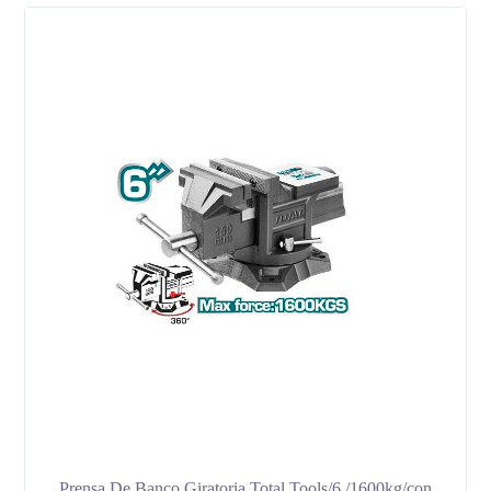
Prensa De Banco Giratoria Total Tools/6 /1600kg/con