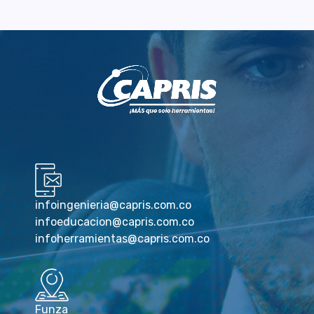
infoingenieria@capris.com.co
infoeducacion@capris.com.co
infoherramientas@capris.com.co
Funza