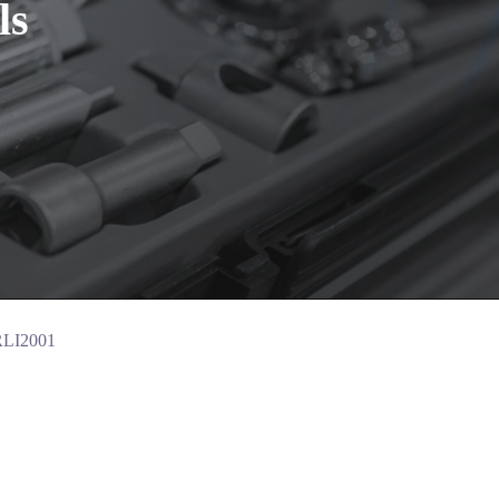
ls
JRLI2001