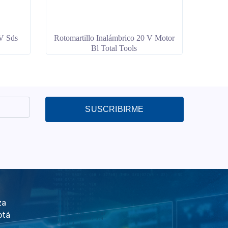
 V Sds
Rotomartillo Inalámbrico 20 V Motor
Bl Total Tools
SUSCRIBIRME
za
otá