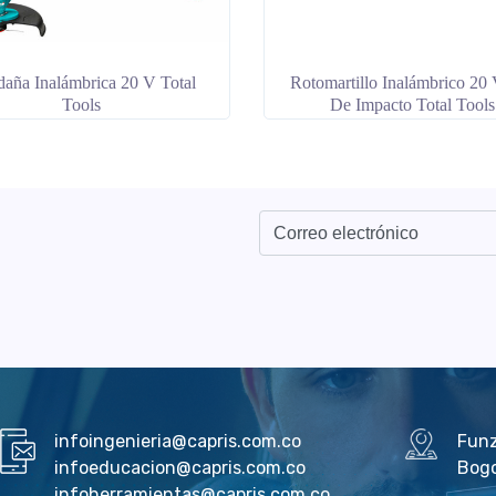
aña Inalámbrica 20 V Total
Rotomartillo Inalámbrico 20
Tools
De Impacto Total Tools
infoingenieria@capris.com.co
Fun
infoeducacion@capris.com.co
Bog
infoherramientas@capris.com.co