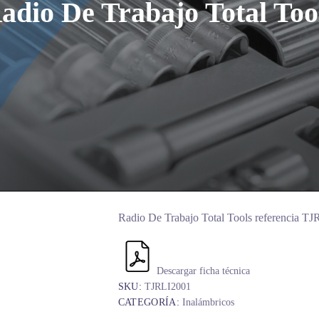
adio De Trabajo Total Too
Radio De Trabajo Total Tools referencia T
Descargar ficha técnica
SKU:
TJRLI2001
CATEGORÍA:
Inalámbricos