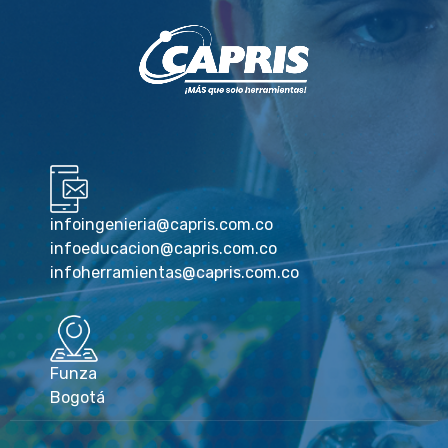
infoingenieria@capris.com.co
infoeducacion@capris.com.co
infoherramientas@capris.com.co
Funza
Bogotá