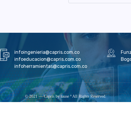
infoingenieria@capris.com.co
Fun
infoeducacion@capris.com.co
Bog
infoherramientas@capris.com.co
© 2021 — Capris by
tause º
All Rights Reserved.