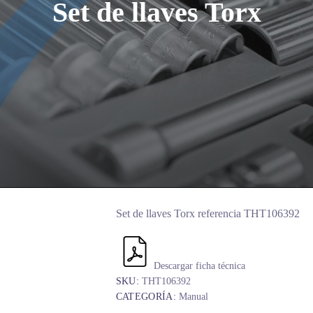
Set de llaves Torx
Set de llaves Torx referencia THT106392
Descargar ficha técnica
SKU:
THT106392
CATEGORÍA:
Manual