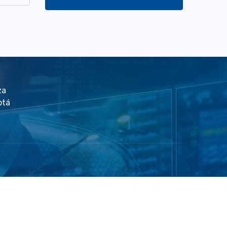
za
otá