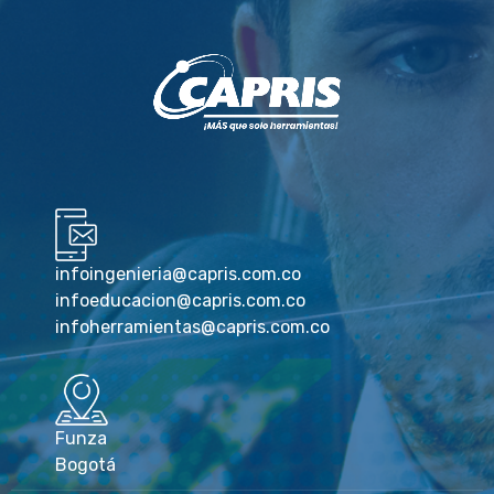
infoingenieria@capris.com.co
infoeducacion@capris.com.co
infoherramientas@capris.com.co
Funza
Bogotá