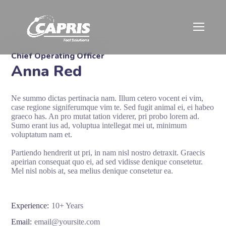
Chief Operating Officer
Anna Red
Ne summo dictas pertinacia nam. Illum cetero vocent ei vim,
case regione signiferumque vim te. Sed fugit animal ei, ei habeo
graeco has. An pro mutat tation viderer, pri probo lorem ad.
Sumo erant ius ad, voluptua intellegat mei ut, minimum
voluptatum nam et.
Partiendo hendrerit ut pri, in nam nisl nostro detraxit. Graecis
apeirian consequat quo ei, ad sed vidisse denique consetetur.
Mel nisl nobis at, sea melius denique consetetur ea.
Experience:
10+ Years
Email:
email@yoursite.com