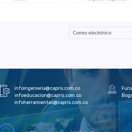
infoingenieria@capris.com.co
Fun
infoeducacion@capris.com.co
Bog
infoherramientas@capris.com.co