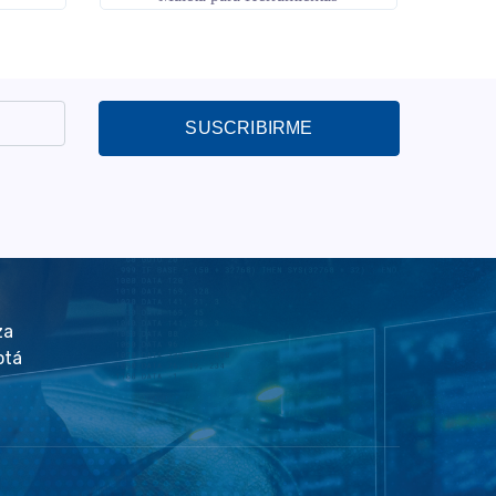
SUSCRIBIRME
za
otá