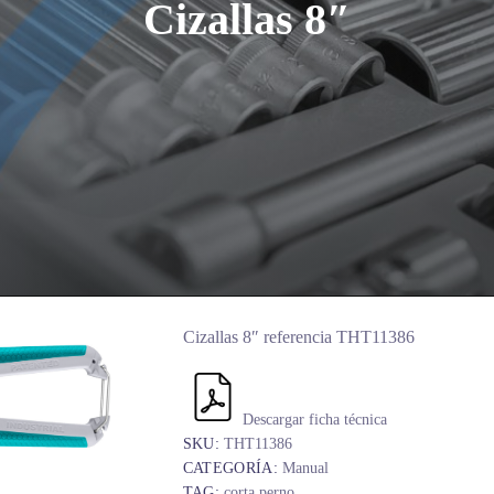
Cizallas 8″
Cizallas 8″ referencia THT11386
Descargar ficha técnica
SKU:
THT11386
CATEGORÍA:
Manual
TAG:
corta perno