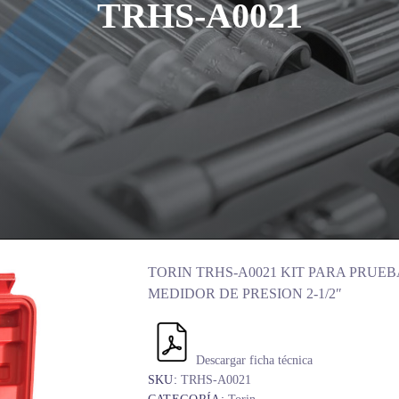
TRHS-A0021
TORIN TRHS-A0021 KIT PARA PRUE
MEDIDOR DE PRESION 2-1/2″
Descargar ficha técnica
SKU:
TRHS-A0021